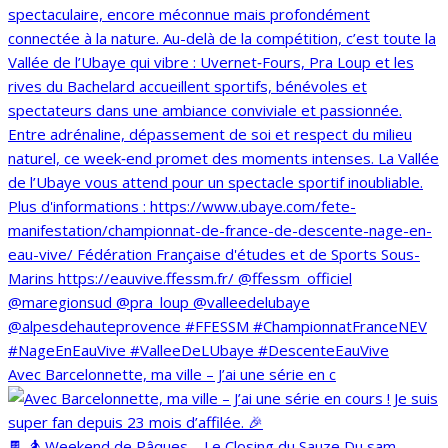
Avec Barcelonnette, ma ville – J’ai une série en c
🍫 🏂 Weekend de Pâques – Le Closing du Sauze Du sam