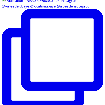
@valleedelubaye @locationubaye @alpesdehauteprov