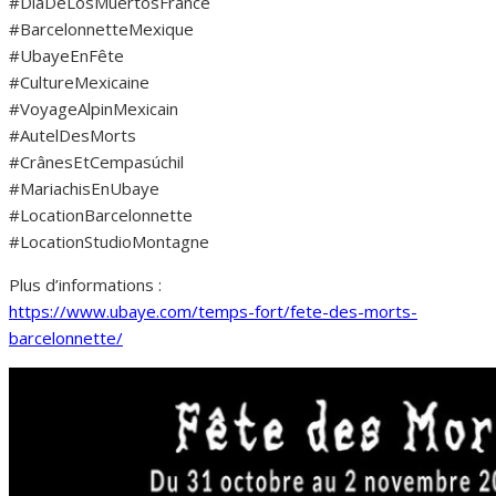
#DiaDeLosMuertosFrance
#BarcelonnetteMexique
#UbayeEnFête
#CultureMexicaine
#VoyageAlpinMexicain
#AutelDesMorts
#CrânesEtCempasúchil
#MariachisEnUbaye
#LocationBarcelonnette
#LocationStudioMontagne
Plus d’informations :
https://www.ubaye.com/temps-fort/fete-des-morts-
barcelonnette/