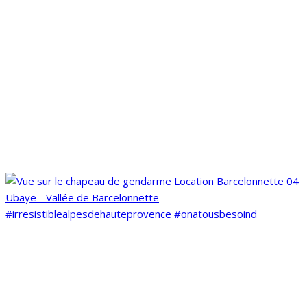
#irresistiblealpesdehauteprovence #onatousbesoind