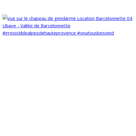
#irresistiblealpesdehauteprovence #onatousbesoind