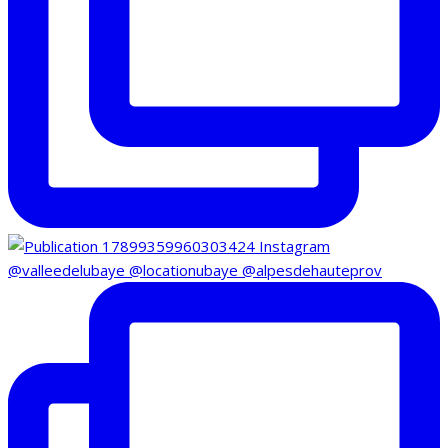
@valleedelubaye @locationubaye @alpesdehauteprov