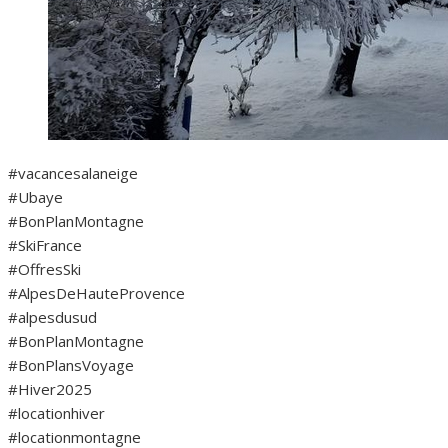
#vacancesalaneige
#Ubaye
#BonPlanMontagne
#SkiFrance
#OffresSki
#AlpesDeHauteProvence
#alpesdusud
#BonPlanMontagne
#BonPlansVoyage
#Hiver2025
#locationhiver
#locationmontagne