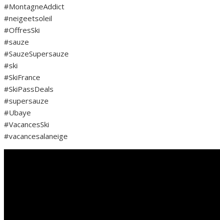
#MontagneAddict
#neigeetsoleil
#OffresSki
#sauze
#SauzeSupersauze
#ski
#SkiFrance
#SkiPassDeals
#supersauze
#Ubaye
#VacancesSki
#vacancesalaneige